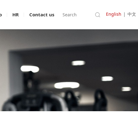
English
|
中文
o
HR
Contact us