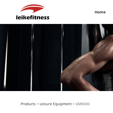
Home
GM6030
Products
>
Leisure Equipment
>
GM6030