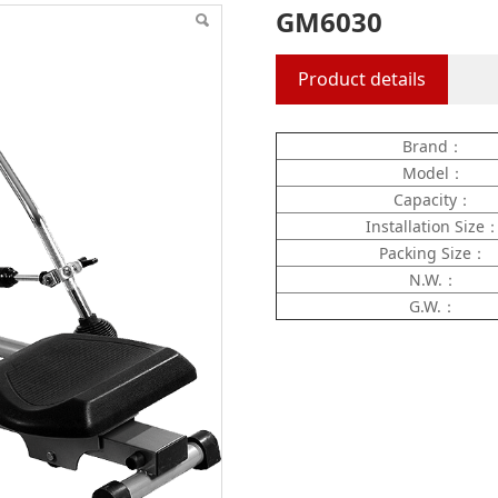
GM6030
Product details
Brand：
Model：
Capacity：
Installation Size
Packing Size：
N.W.：
G.W.：