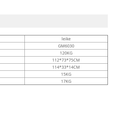
leike
GM6030
120KG
：
112*73*75CM
114*33*14CM
15KG
17KG