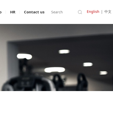
English
|
中文
o
HR
Contact us