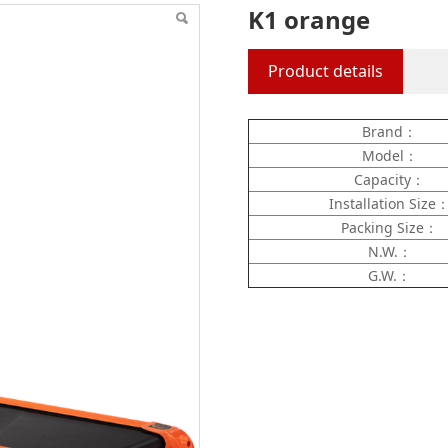
K1 orange
Product details
Brand：
Model：
Capacity：
Installation Size
Packing Size：
N.W.：
G.W.：