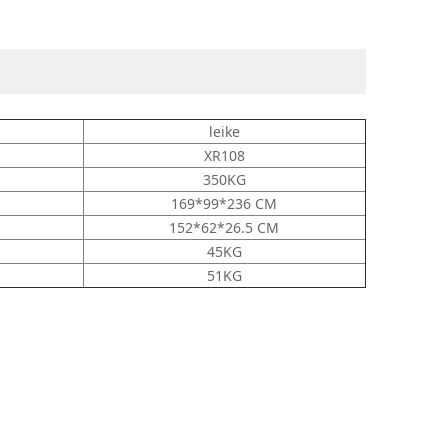
leike
XR108
350KG
：
169*99*236 CM
152*62*26.5 CM
45KG
51KG