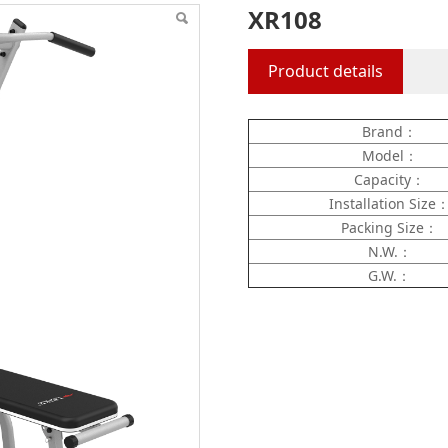
XR108
Product details
Brand：
Model：
Capacity：
Installation Size
Packing Size：
N.W.：
G.W.：