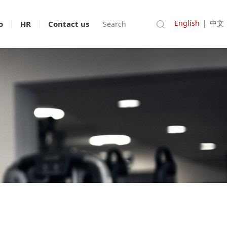
English
|
中文
o
HR
Contact us